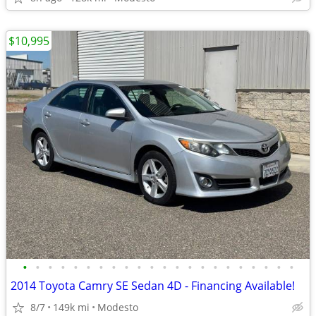
$10,995
•
•
•
•
•
•
•
•
•
•
•
•
•
•
•
•
•
•
•
•
•
•
2014 Toyota Camry SE Sedan 4D - Financing Available!
8/7
149k mi
Modesto