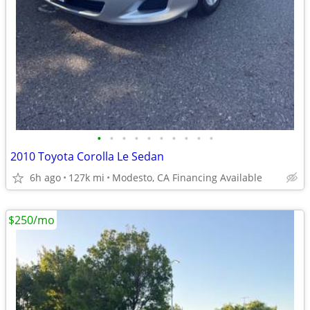
•
•
•
•
•
•
•
•
•
•
2010 Toyota Corolla Le Sedan
6h ago
127k mi
Modesto, CA Financing Available
$250/mo