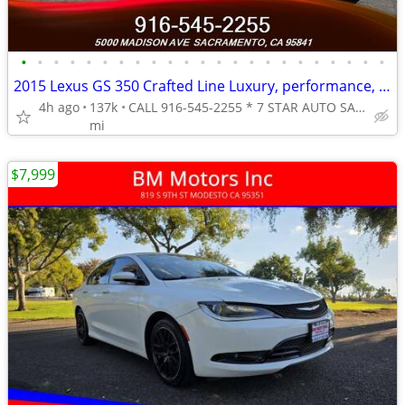
•
•
•
•
•
•
•
•
•
•
•
•
•
•
•
•
•
•
•
•
•
•
•
2015 Lexus GS 350 Crafted Line Luxury, performance, and comfort in
4h ago
137k
CALL 916-545-2255 * 7 STAR AUTO SALES // 5000 MADISON AVE
mi
$7,999