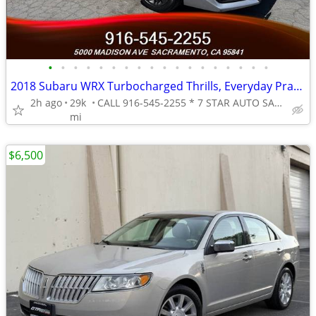
•
•
•
•
•
•
•
•
•
•
•
•
•
•
•
•
•
•
2018 Subaru WRX Turbocharged Thrills, Everyday Practicality.
2h ago
29k
CALL 916-545-2255 * 7 STAR AUTO SALES // 5000 MADISON AVE
mi
$6,500