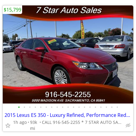
$15,799
•
•
•
•
•
•
•
•
•
•
•
•
•
•
•
•
•
•
•
2015 Lexus ES 350 - Luxury Refined, Performance Redefined.
1h ago
93k
CALL 916-545-2255 * 7 STAR AUTO SALES // 5000 MADISON AVE
mi