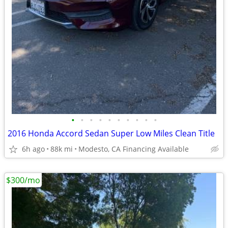
•
•
•
•
•
•
•
•
•
•
2016 Honda Accord Sedan Super Low Miles Clean Title
6h ago
88k mi
Modesto, CA Financing Available
$300/mo