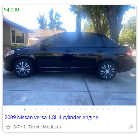
$4,000
•
•
•
•
•
•
•
•
•
•
•
•
•
•
•
•
•
2009 Nissan versa 1.8L 4 cylinder engine
8/7
117k mi
Modesto