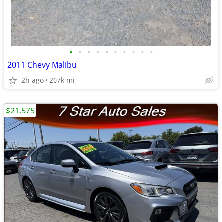
•
•
•
•
•
•
•
•
•
•
2011 Chevy Malibu
2h ago
207k mi
$21,575