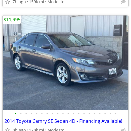
7h ago
159k mi
Modesto
$11,995
•
•
•
•
•
•
•
•
•
•
•
•
•
•
•
•
•
•
•
•
2014 Toyota Camry SE Sedan 4D - Financing Available!
8h ago
128k mi
Modesto