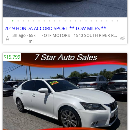
•
•
•
•
•
•
•
•
•
•
•
•
•
•
•
•
•
•
•
•
•
2019 HONDA ACCORD SPORT ** LOW MILES **
3h ago
65k
OTF MOTORS - 1540 SOUTH RIVER ROAD
mi
$15,799