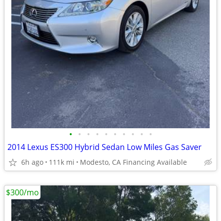
•
•
•
•
•
•
•
•
•
•
2014 Lexus ES300 Hybrid Sedan Low Miles Gas Saver
6h ago
111k mi
Modesto, CA Financing Available
$300/mo