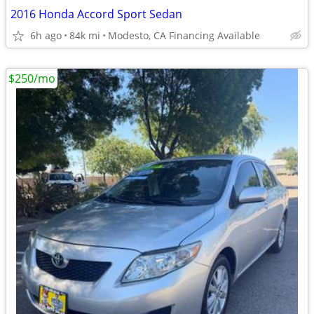
2016 Honda Accord Sport Sedan
6h ago
84k mi
Modesto, CA Financing Available
$250/mo