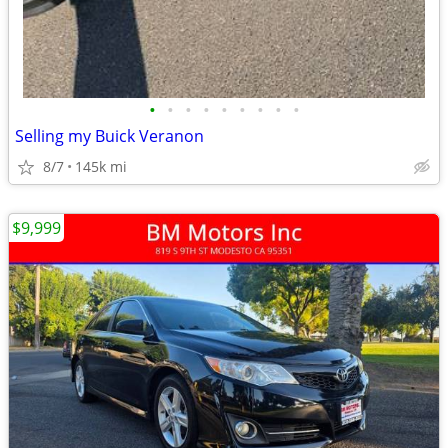
•
•
•
•
•
•
•
•
•
Selling my Buick Veranon
8/7
145k mi
$9,999