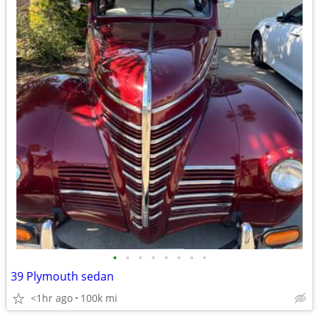
•
•
•
•
•
•
•
•
39 Plymouth sedan
<1hr ago
100k mi