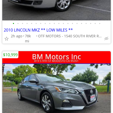
•
•
•
•
•
•
•
•
•
•
•
•
•
•
•
•
•
•
•
•
2010 LINCOLN MKZ ** LOW MILES **
2h ago
78k
OTF MOTORS - 1540 SOUTH RIVER ROAD
mi
$10,999