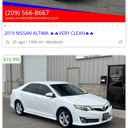
•
•
•
•
•
•
•
•
•
•
•
•
•
•
•
•
•
•
•
•
•
•
•
•
2019 NISSAN ALTIMA 🔥🔥VERY CLEAN🔥🔥
2h ago
195k mi
Modesto
$10,995