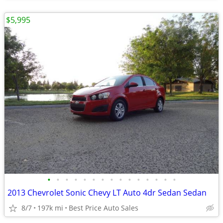
$5,995
•
•
•
•
•
•
•
•
•
•
•
•
•
•
•
2013 Chevrolet Sonic Chevy LT Auto 4dr Sedan Sedan
8/7
197k mi
Best Price Auto Sales