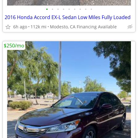
•
•
•
•
•
•
•
•
•
2016 Honda Accord EX-L Sedan Low Miles Fully Loaded
6h ago
112k mi
Modesto, CA Financing Available
$250/mo