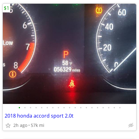
$1
•
•
•
•
•
•
•
•
•
•
•
•
•
•
•
•
•
•
•
2018 honda accord sport 2.0t
2h ago
57k mi