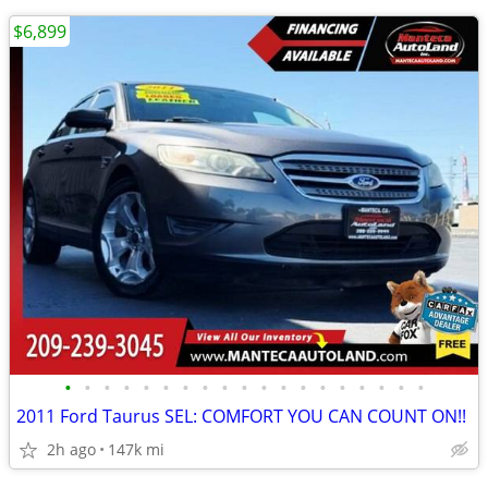
$6,899
•
•
•
•
•
•
•
•
•
•
•
•
•
•
•
•
•
•
•
2011 Ford Taurus SEL: COMFORT YOU CAN COUNT ON!!
2h ago
147k mi