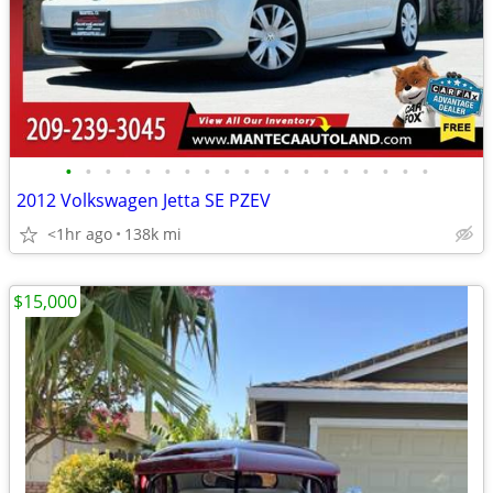
•
•
•
•
•
•
•
•
•
•
•
•
•
•
•
•
•
•
•
2012 Volkswagen Jetta SE PZEV
<1hr ago
138k mi
$15,000