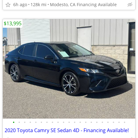
6h ago
128k mi
Modesto, CA Financing Available
$13,995
•
•
•
•
•
•
•
•
•
•
•
•
•
•
•
•
•
•
•
•
•
2020 Toyota Camry SE Sedan 4D - Financing Available!