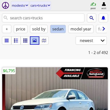
modesto
cars+trucks
post
acct
+
price
sold by
sedan
model year
fuel
newest
1 - 2
of 492
$6,795