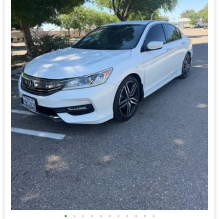
•
•
•
•
•
•
•
•
•
•
•