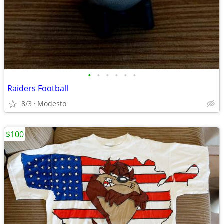
•
•
•
•
•
•
Raiders Football
8/3
Modesto
$100