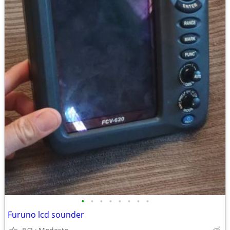
•
•
•
•
•
•
•
•
Furuno lcd sounder