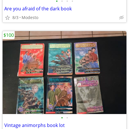
•
•
•
•
Are you afraid of the dark book
8/3
Modesto
$100
•
•
Vintage animorphs book lot