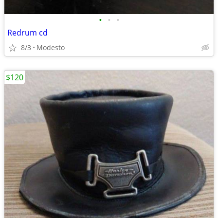
•
•
•
Redrum cd
8/3
Modesto
$120