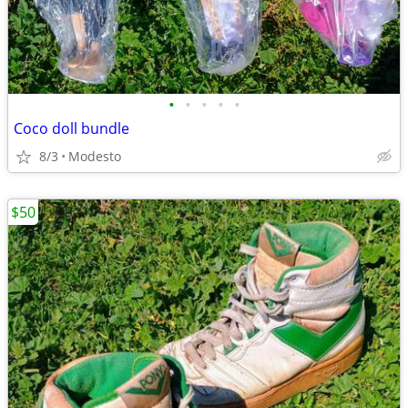
•
•
•
•
•
Coco doll bundle
8/3
Modesto
$50