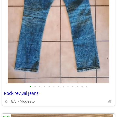
•
•
•
•
•
•
•
•
•
•
•
•
•
Rock revival jeans
8/5
Modesto