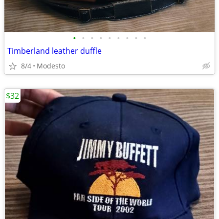
•
•
•
•
•
•
•
•
•
Timberland leather duffle
8/4
Modesto
$32