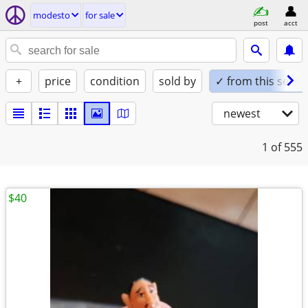
modesto
for sale
post
acct
+
price
condition
sold by
✓ from this seller
newest
1
of 555
$40