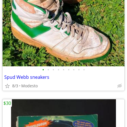
•
•
•
•
•
•
•
•
•
Spud Webb sneakers
8/3
Modesto
$30