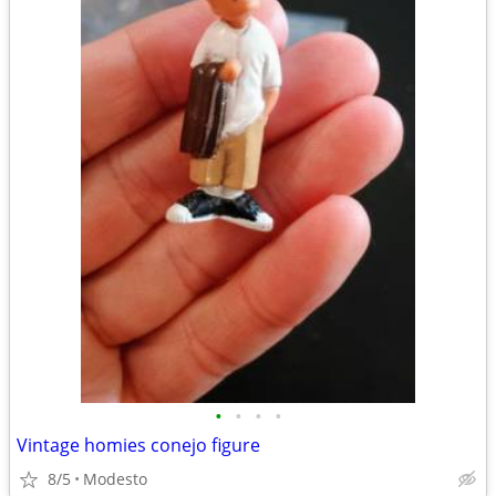
•
•
•
•
Vintage homies conejo figure
8/5
Modesto