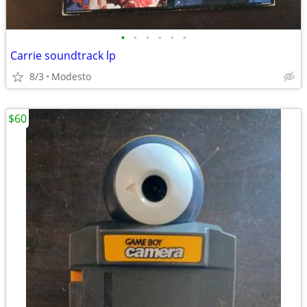
•
•
•
•
•
•
Carrie soundtrack lp
8/3
Modesto
$60