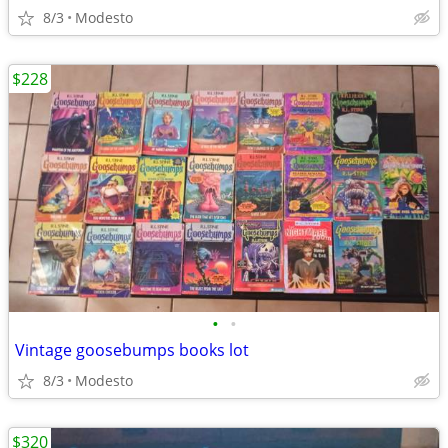
8/3
Modesto
$228
•
•
Vintage goosebumps books lot
8/3
Modesto
$320