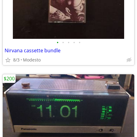
•
•
•
•
•
Nirvana cassette bundle
8/3
Modesto
$200