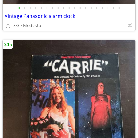
•
•
•
•
•
•
•
•
•
•
•
•
•
•
•
•
•
•
•
Vintage Panasonic alarm clock
8/3
Modesto
$45