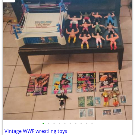
•
•
•
•
•
•
•
•
•
•
Vintage WWF wrestling toys