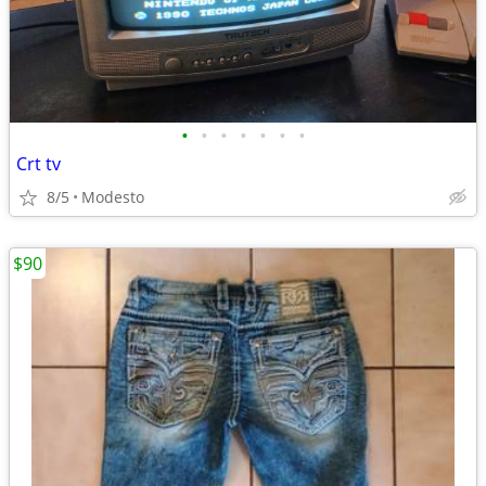
•
•
•
•
•
•
•
Crt tv
8/5
Modesto
$90