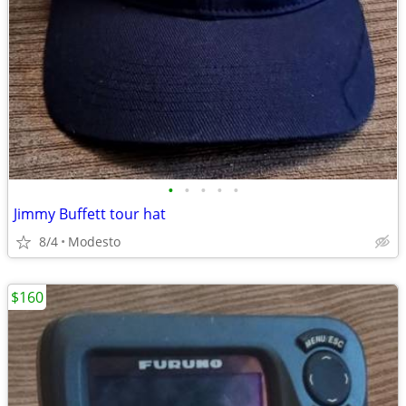
•
•
•
•
•
Jimmy Buffett tour hat
8/4
Modesto
$160