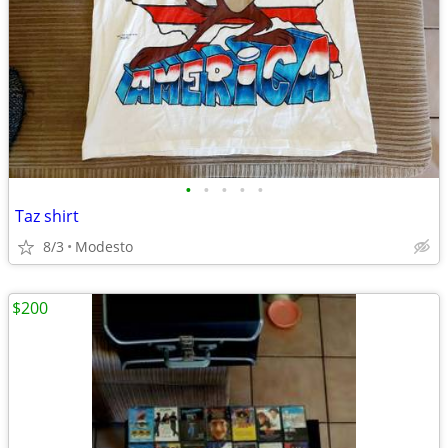
•
•
•
•
•
Taz shirt
8/3
Modesto
$200