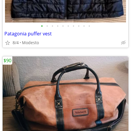
•
•
•
•
•
•
•
•
•
•
Patagonia puffer vest
8/4
Modesto
$90