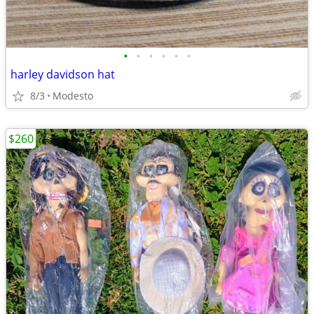
•
•
•
•
•
•
harley davidson hat
8/3
Modesto
$260