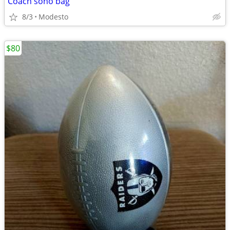
Coach soho bag
8/3
Modesto
$80