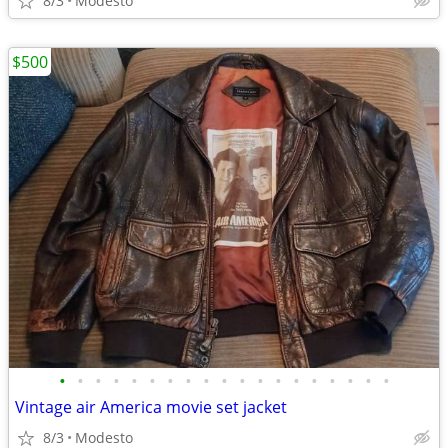
8/3
Modesto
$500
•
•
•
•
•
•
•
•
•
•
•
•
•
•
•
•
•
•
•
Vintage air America movie set jacket
8/3
Modesto