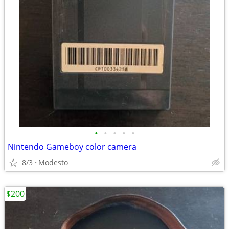
•
•
•
•
•
Nintendo Gameboy color camera
8/3
Modesto
$200