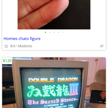
•
•
•
•
•
Homies chato figure
8/5
Modesto
$120