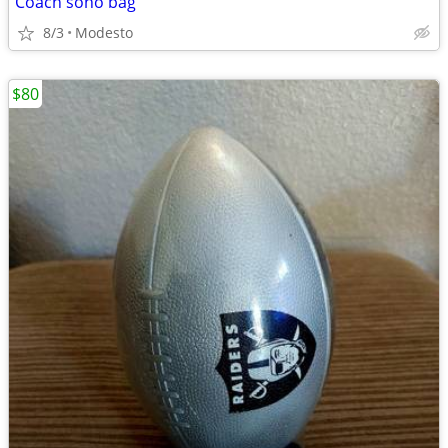
Coach soho bag
8/3
Modesto
$80