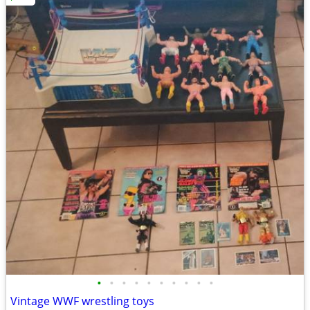
•
•
•
•
•
•
•
•
•
•
Vintage WWF wrestling toys