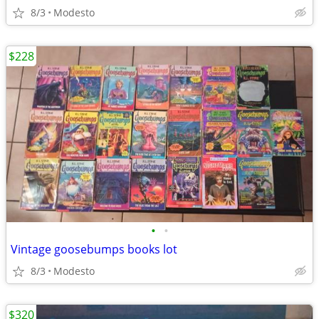
8/3
Modesto
$228
•
•
Vintage goosebumps books lot
8/3
Modesto
$320