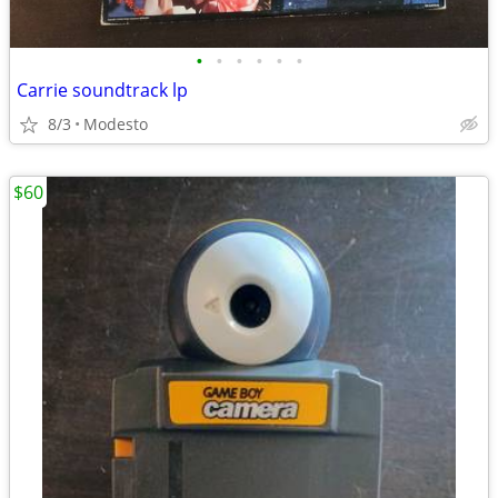
•
•
•
•
•
•
Carrie soundtrack lp
8/3
Modesto
$60