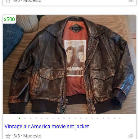
8/3
Modesto
$500
•
•
•
•
•
•
•
•
•
•
•
•
•
•
•
•
•
•
•
Vintage air America movie set jacket
8/3
Modesto