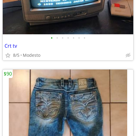
•
•
•
•
•
•
•
Crt tv
8/5
Modesto
$90