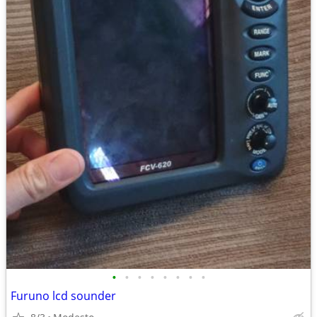
•
•
•
•
•
•
•
•
Furuno lcd sounder