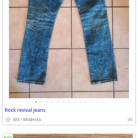
•
•
•
•
•
•
•
•
•
•
•
•
•
Rock revival jeans
8/5
Modesto