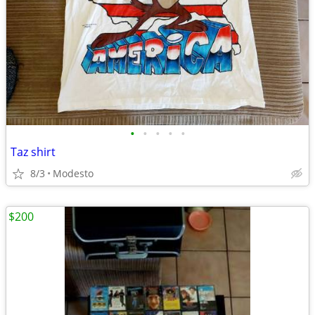
•
•
•
•
•
Taz shirt
8/3
Modesto
$200