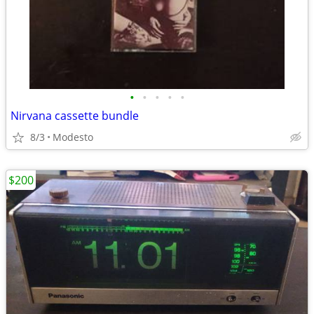
•
•
•
•
•
Nirvana cassette bundle
8/3
Modesto
$200