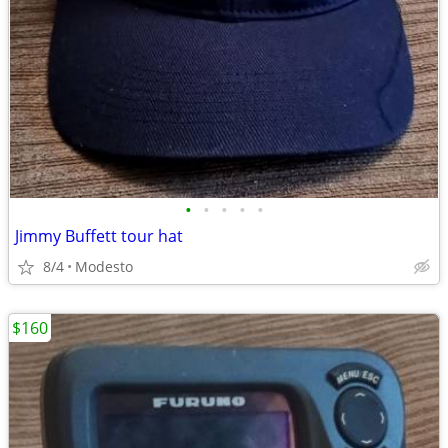
•
•
•
•
•
Jimmy Buffett tour hat
8/4
Modesto
$160