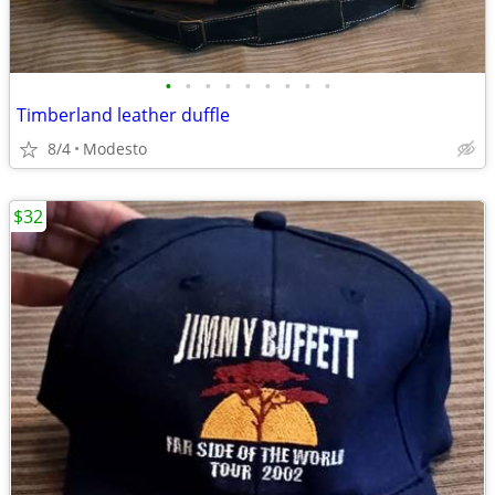
•
•
•
•
•
•
•
•
•
Timberland leather duffle
8/4
Modesto
$32