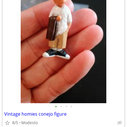
•
•
•
•
Vintage homies conejo figure
8/5
Modesto