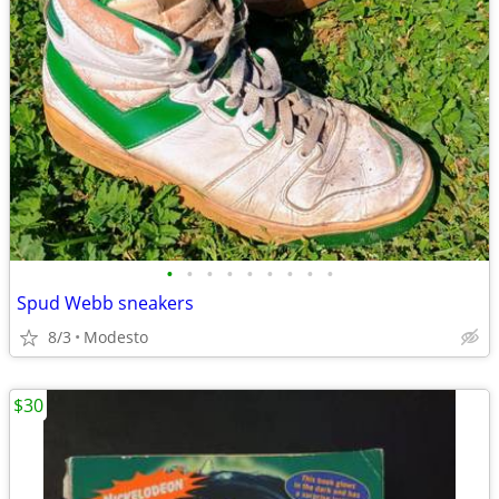
•
•
•
•
•
•
•
•
•
Spud Webb sneakers
8/3
Modesto
$30