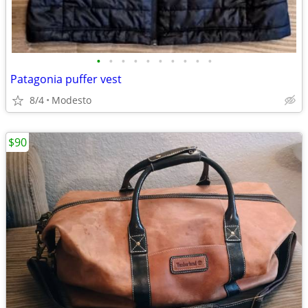
•
•
•
•
•
•
•
•
•
•
Patagonia puffer vest
8/4
Modesto
$90