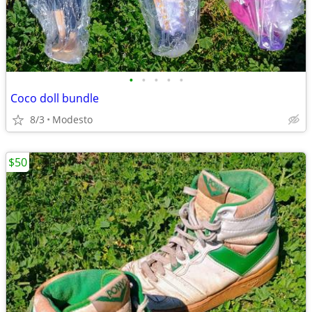
•
•
•
•
•
Coco doll bundle
8/3
Modesto
$50