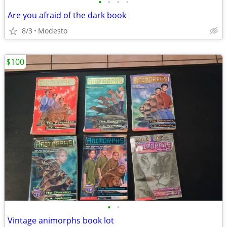
•
•
•
•
Are you afraid of the dark book
8/3
Modesto
$100
•
•
Vintage animorphs book lot