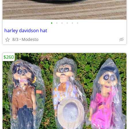
•
•
•
•
•
•
harley davidson hat
8/3
Modesto
$260