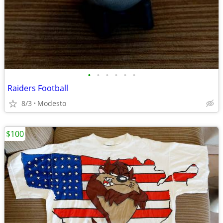
•
•
•
•
•
•
Raiders Football
8/3
Modesto
$100