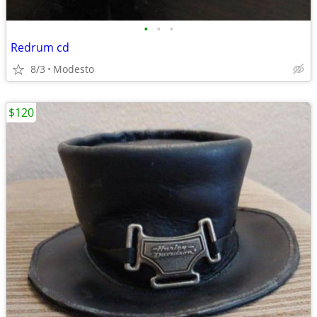
•
•
•
Redrum cd
8/3
Modesto
$120