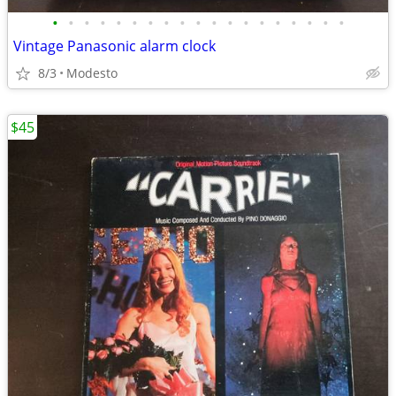
•
•
•
•
•
•
•
•
•
•
•
•
•
•
•
•
•
•
•
Vintage Panasonic alarm clock
8/3
Modesto
$45