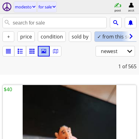
modesto
for sale
post
acct
+
price
condition
sold by
✓ from this seller
newest
1
of 565
$40