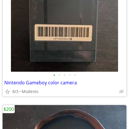
•
•
•
•
•
Nintendo Gameboy color camera
8/3
Modesto
$200