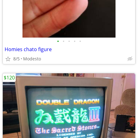
•
•
•
•
•
Homies chato figure
8/5
Modesto
$120